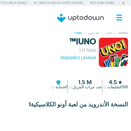
TOCA BOCA WORLD
MY HERO ACADEMIA UNITED SURVIVAL
BETA PUBG MOBILE
ANDROID
/
الألعاب
/
ألعاب الورق
/
UNO!™
UNO!™
1.17.7665
Mattel163 Limited
1.5 M
4.5
188
التعليقات
عدد مرات التنزيل
الحماية
النسخة الأندرويد من لعبة أونو الكلاسيكية!