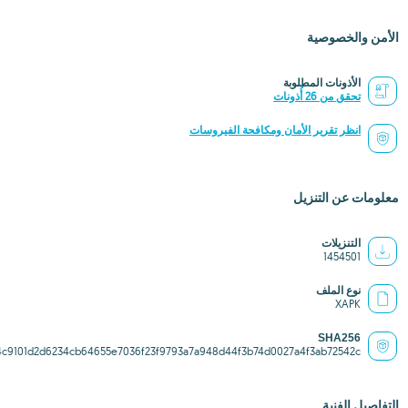
الأمن والخصوصية
الأذونات المطلوبة
تحقق من 26 أُذونات
انظر تقرير الأمان ومكافحة الفيروسات
معلومات عن التنزيل
التنزيلات
1454501
نوع الملف
XAPK
SHA256
4c9101d2d6234cb64655e7036f23f9793a7a948d44f3b74d0027a4f3ab72542c
التفاصيل الفنية