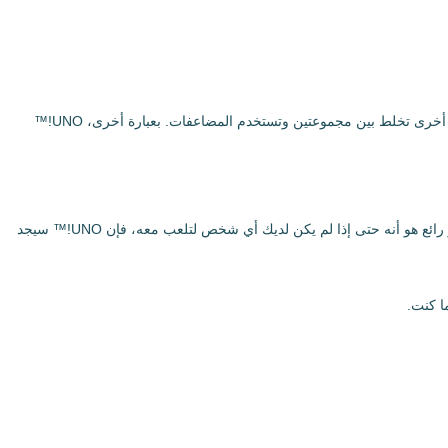
تتيح لك هذه النسخة تفعيل قواعد خاصة واللعب بتنوعات مثل البطاقات البرية المكتوبة بخط اليد أو اتباع قواعد خاصة تغير الوتيرة المعتادة. كما يتضمن أوضاعًا أخرى تخلط بين مجموعتين وتستخدم المضاعفات. بعبارة أخرى، UNO!™
ميزة أخرى لـ UNO!™ هي أنه يمكنك إنشاء غرف ألعاب خاصة بك ودعوة أصدقائك، أو دخول غرف عشوائية واللعب ضد أشخاص من جميع أنحاء العالم. ما هو رائع هو أنه حتى إذا لم يكن لديك أي شخص لتلعب معه، فإن UNO!™ سيجد