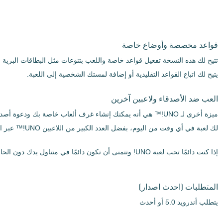
قواعد مخصصة وأوضاع خاصة
يتيح لك اتباع القواعد التقليدية أو إضافة لمستك الشخصية إلى اللعبة.
العب ضد الأصدقاء ولاعبين آخرين
لك لعبة في أي وقت من اليوم، بفضل العدد الكبير من اللاعبين UNO!™ عبر الإنترنت.
إذا كنت دائمًا تحب لعبة UNO! وتتمنى أن تكون دائمًا في متناول يدك دون الحاجة إلى اللعبة الفعلية، قم بتنزيل ملف APK لUNO!™ مجانًا واستمتع بجولة أينما كنت.
المتطلبات
(احدث اصدار)
يتطلب أندرويد 5.0 أو أحدث