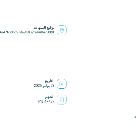
توقيع الشهادة
8e47fcd6d919a9b032fa440a7009f
التاريخ
23 يوليو 2026
الحجم
477.77 MB