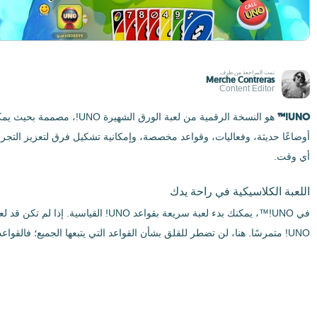
تمت المراجعة من طرف
Merche Contreras
Content Editor
UNO!™
هو النسخة الرقمية من لع
أوضاعًا حديثة، وفعاليات، وقواعد مخصصة، وإمكانية تشكيل فرق لتعزيز التجرب
أي وقت.
اللعبة الكلاسيكية في راحة يدك
في UNO!™، يمكنك بدء لعبة سريعة 
UNO! متمرسًا. هنا، لن تضطر للقلق بشأن القواعد التي يتبعها الجميع؛ فالقواعد هي نفسها كما كانت دائمًا ونفسها للجميع.